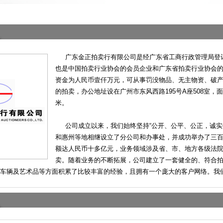
广东金正拍卖行有限公司是经广东省工商行政管理局登记
也是中国拍卖行业协会的会员企业和广东省拍卖行业协会
资金为人民币壹仟万元，可从事罚没物品、无主物资、破
的拍卖，办公地址设在广州市东风西路195号A座508室，面
米。
公司成立以来，我们始终坚持“公开、公平、公正，诚实信
和惠州等地相继设立了分公司和办事处，并成功举办了三
额达人民币十多亿元，业务领域涉及省、市、地方各级法
卖。随着业务的不断拓展，公司建立了一套健全的、符合
车辆及艺术品等方面积累了比较丰富的经验，且拥有一个庞大的客户网络。我们的不